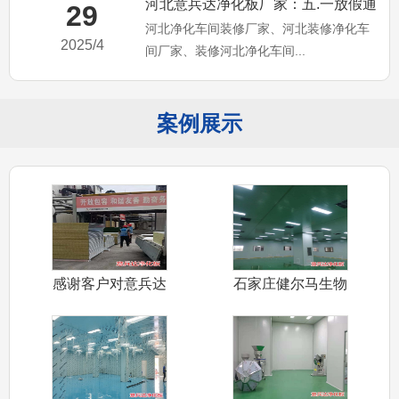
河北意兵达净化板厂家：五.一放假通
29
河北净化车间装修厂家、河北装修净化车
知，河北净化车间装修厂家
2025/4
间厂家、装修河北净化车间...
案例展示
感谢客户对意兵达
石家庄健尔马生物
净化板信任认
公司装修净化