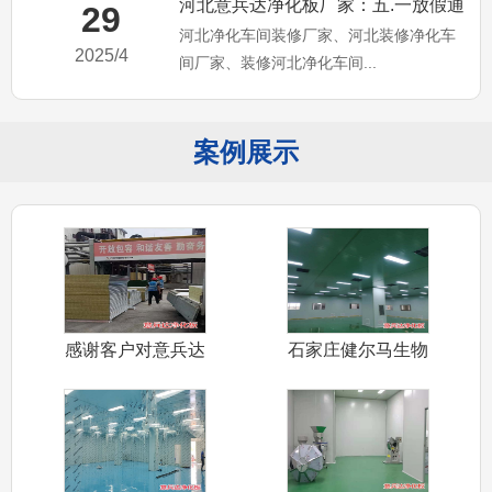
河北意兵达净化板厂家：五.一放假通
29
河北净化车间装修厂家、河北装修净化车
知，河北净化车间装修厂家
2025/4
间厂家、装修河北净化车间...
案例展示
感谢客户对意兵达
石家庄健尔马生物
净化板信任认
公司装修净化