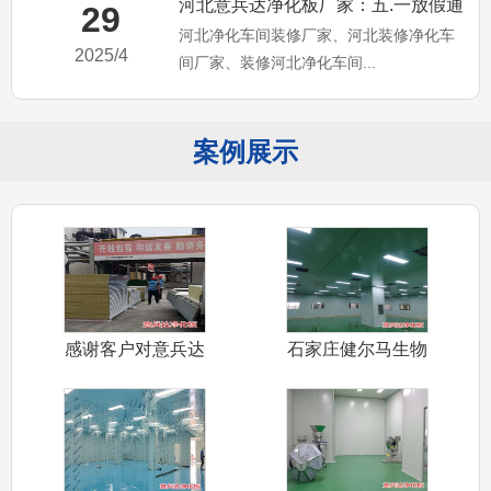
河北意兵达净化板厂家：五.一放假通
29
河北净化车间装修厂家、河北装修净化车
知，河北净化车间装修厂家
2025/4
间厂家、装修河北净化车间...
案例展示
感谢客户对意兵达
石家庄健尔马生物
净化板信任认
公司装修净化