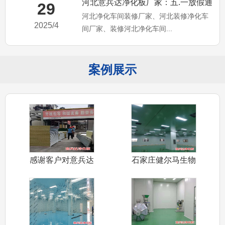
河北意兵达净化板厂家：五.一放假通
29
河北净化车间装修厂家、河北装修净化车
知，河北净化车间装修厂家
2025/4
间厂家、装修河北净化车间...
案例展示
感谢客户对意兵达
石家庄健尔马生物
净化板信任认
公司装修净化